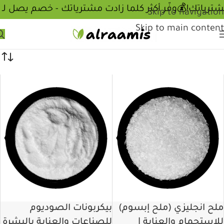
💰وفّر أكثر كلما زادت مشترياتك - خصم يصل لـ 0
Skip to navigation
Skip to main content
ملح انجليزي (ملح إبسوم)
بيكربونات الصوديوم
للاستحمام والعناية |
للصناعات والعناية بالبشرة