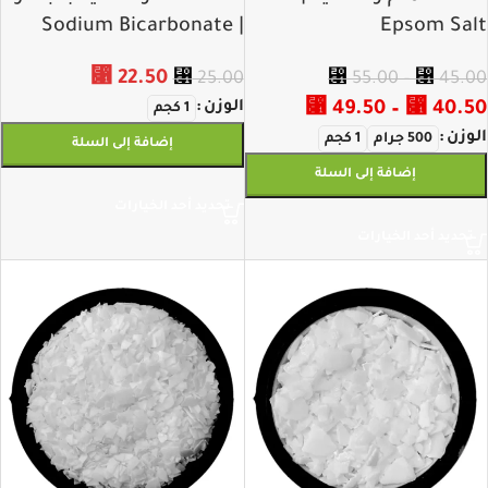
| Sodium Bicarbonate
Epsom Salt
⃁
22.50
⃁
25.00
⃁
55.00
–
⃁
45.00
40.50
⃁
–
49.50
⃁
الوزن
1 كجم
الوزن
500 جرام
1 كجم
إضافة إلى السلة
إضافة إلى السلة
تحديد أحد الخيارات
تحديد أحد الخيارات