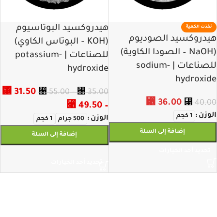
هيدروكسيد البوتاسيوم
نفذت الكمية
هيدروكسيد الصوديوم
(KOH – البوتاس الكاوي)
(NaOH – الصودا الكاوية)
للصناعات | potassium-
للصناعات | sodium-
hydroxide
hydroxide
⃁
31.50
⃁
55.00
–
⃁
35.00
⃁
36.00
⃁
40.00
⃁
49.50
–
الوزن
1 كجم
الوزن
500 جرام
1 كجم
إضافة إلى السلة
إضافة إلى السلة
تحديد أحد الخيارات
تحديد أحد الخيارات