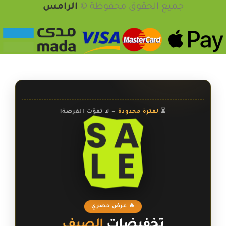
جميع الحقوق محفوظة ©️
الرامس
⏳
لفترة محدودة
— لا تفوّت الفرصة!
🔥 عرض حصري
تخفيضات
الصيف