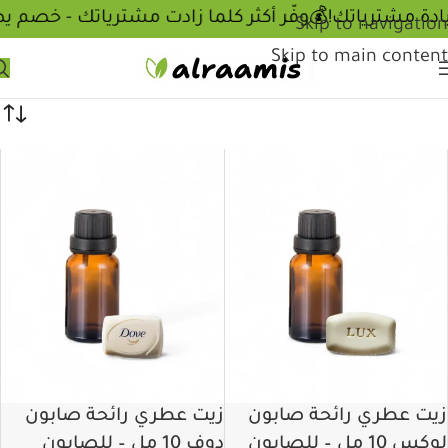
💰وفّر أكثر كلما زادت مشترياتك - خصم 
Skip to navigation
Skip to main content
زيت عطري رائحة صابون
زيت عطري رائحة صابون
لوكس 10 مل – للصابون
دوف 10 مل – للصابون