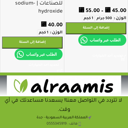
للصناعات | sodium-
⃁
55.00
–
⃁
45.00
hydroxide
الوزن
500 جرام
1 كجم
⃁
40.00
إضافة إلى السلة
الوزن
1 كجم
الطلب عبر واتساب
إضافة إلى السلة
الطلب عبر واتساب
تحديد أحد الخيارات
تحديد أحد الخيارات
لا تتردد في التواصل معنا! يسعدنا مساعدتك في أي
وقت.
المملكة العربية السعودية - جدة
هاتف : 0555345919