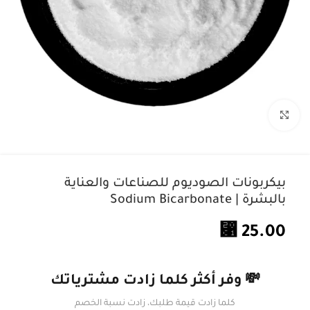
اضغط للتكبير
بيكربونات الصوديوم للصناعات والعناية
بالبشرة | Sodium Bicarbonate
⃁
25.00
💸 وفر أكثر كلما زادت مشترياتك
كلما زادت قيمة طلبك، زادت نسبة الخصم