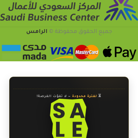
جميع الحقوق محفوظة ©️
الرامس
⏳
لفترة محدودة
— لا تفوّت الفرصة!