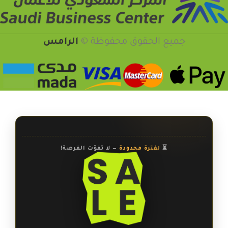
جميع الحقوق محفوظة ©️
الرامس
⏳
لفترة محدودة
— لا تفوّت الفرصة!