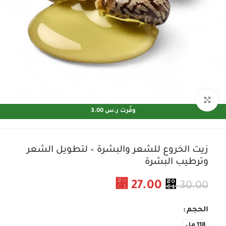
اضغط للتكبير
وفّرت ⁦3.00 ر.س⁩
زيت الخروع للشعر والبشرة – لتطويل الشعر
وترطيب البشرة
⃁
27.00
⃁
30.00
الحجم
118 مل