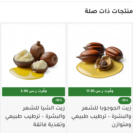
منتجات ذات صلة
وفّرت ⁦17.50 ر.س⁩
وفّرت ⁦3.00 ر.س⁩
زيت الجوجوبا للشعر
زيت الشيا للشعر
والبشرة – ترطيب طبيعي
والبشرة – ترطيب طبيعي
ومتوازن
وتغذية فائقة