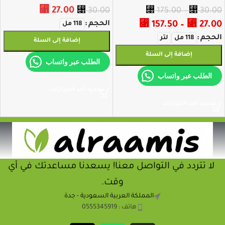
⃁
27.00
⃁
30.00
⃁
175.00
–
⃁
30.00
27.00
⃁
–
157.50
⃁
الحجم
118 مل
الحجم
118 مل
لتر
إضافة إلى السلة
إضافة إلى السلة
الطلب عبر واتساب
الطلب عبر واتساب
تحديد أحد الخيارات
تحديد أحد الخيارات
لا تتردد في التواصل معنا! يسعدنا مساعدتك في أي
وقت.
المملكة العربية السعودية - جدة
هاتف : 0555345919