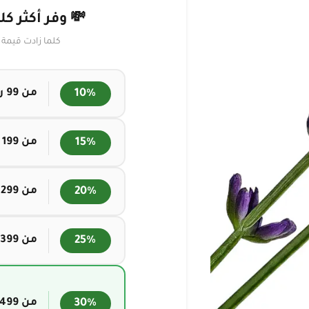
💸 وفر أكثر ك
كلما زادت قيمة
من ⁦99⁩ ر.س
من ⁦199⁩ ر.س
من ⁦299⁩ ر.س
من ⁦399⁩ ر.س
من ⁦499⁩ ر.س