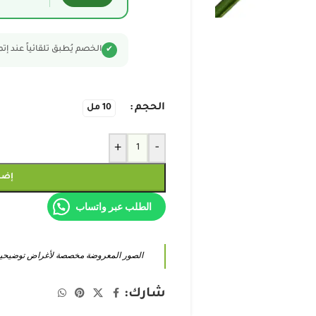
الخصم يُطبق تلقائياً عند إت
✔
الحجم
10 مل
+
-
إضا
الطلب عبر واتساب
الصور المعروضة مخصصة لأغراض توضيحية فق
شارك: