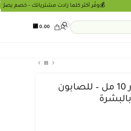
💰وفّر أكثر كلما زادت مشترياتك
⃁
0.00
زيت عطري لافندر 10 مل – للصابون
بالبشرة