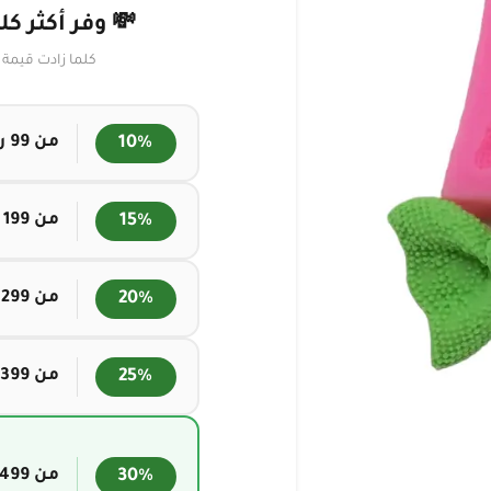
💸 وفر أكثر ك
كلما زادت قيمة
من ⁦99⁩ ر.س
من ⁦199⁩ ر.س
من ⁦299⁩ ر.س
من ⁦399⁩ ر.س
من ⁦499⁩ ر.س