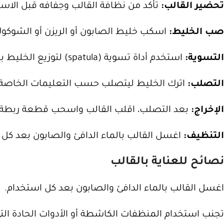
تحضير القالب:
تأكد من نظافة القالب وجفافه قبل الاست
صب الخليط:
اسكب خليط الصابون أو الريزن أو الشوكولا
التسوية:
استخدم أداة تسوية (spatula) لتوزيع الخليط بشكل متساوٍ وإزالة الفقاعات الهوائية.
التصلب:
اترك الخليط ليتصلب حسب التعليمات الخاصة بكل مادة (الصابون: 24-48 ساعة، الريزن: 
الإخراج:
بعد التصلب، اقلب القالب واسحب قطعة ربطة ال
التنظيف:
اغسل القالب بالماء الدافئ والصابون بعد كل 
نصائح للعناية بالقالب
اغسل القالب بالماء الدافئ والصابون بعد كل استخدام.
تجنب استخدام المنظفات الكاشطة أو الأدوات الحادة ا