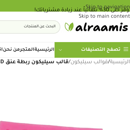
Skip to navigation
حتى 30% تلقائياً عند زيادة مشترياتك!
Skip to main content
وفّر أكثر كلما زادت مشترياتك - خصم يصل لـ 30%
الرئيسية
المتجر
من نحن
ات
تصفح التصنيفات
الرئيسية
/
قوالب سيليكون
/
قالب سيليكون ربطة عنق 3D لصناعة الصابون والريزن