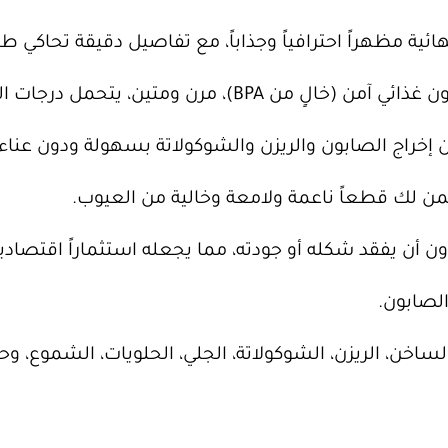
ئية مظهراً احترافياً وجذاباً، مع تفاصيل دقيقة تحاكي طي
ومتين، يتحمل درجات الحرارة العالية والمنخفضة دون تشوه.
خراج الصابون والريزن والشوكولاتة بسهولة ودون عناء، 
من لك قطعاً ناعمة ولامعة وخالية من العيوب.
ون أن يفقد شكله أو جودته، مما يجعله استثماراً اقتصاديا
لصابون.
ساخن، الريزن، الشوكولاتة، الجلي، الحلويات، الشموع، و