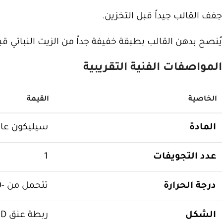
جفف القالب جيداً قبل التخزين.
يُنصح بدهن القالب بطبقة خفيفة جداً من الزيت النباتي ق
المواصفات الفنية التقريبية
الخاصية
القيمة
المادة
سيليكون عالي 
عدد التجويفات
1
درجة الحرارة
تتحمل من -40 درجة مئوية إلى +230 درجة مئوية
الشكل
ربطة عنق 3D