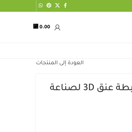
⃁
0.00
العودة إلى المنتجات
قالب سيليكون ربطة عنق 3D لصناعة