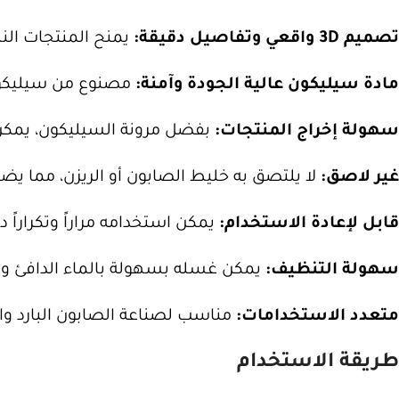
تصميم 3D واقعي وتفاصيل دقيقة:
يمنح المنتجات النها
مادة سيليكون عالية الجودة وآمنة:
مصنوع من سيليكون غذائي آمن (خالٍ من BPA)، مرن 
سهولة إخراج المنتجات:
بفضل مرونة السيليكون، يمكن إ
غير لاصق:
لا يلتصق به خليط الصابون أو الريزن، مما يض
قابل لإعادة الاستخدام:
يمكن استخدامه مراراً وتكراراً د
سهولة التنظيف:
يمكن غسله بسهولة بالماء الدافئ وا
متعدد الاستخدامات:
مناسب لصناعة الصابون البارد وال
طريقة الاستخدام