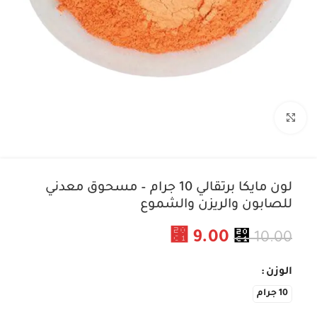
اضغط للتكبير
لون مايكا برتقالي 10 جرام – مسحوق معدني
للصابون والريزن والشموع
⃁
9.00
⃁
10.00
الوزن
10 جرام