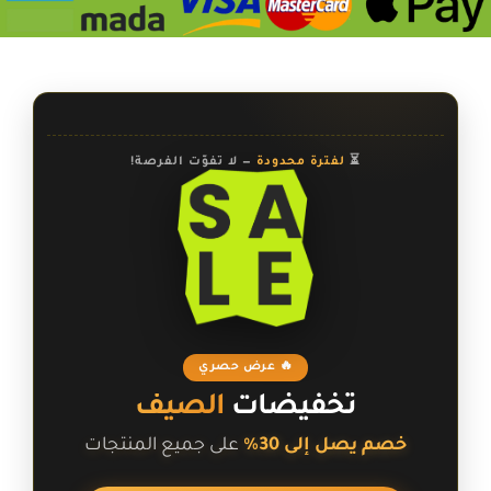
⏳
لفترة محدودة
— لا تفوّت الفرصة!
🔥 عرض حصري
تخفيضات
الصيف
خصم يصل إلى 30%
على جميع المنتجات